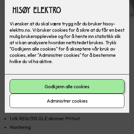
ELKO Dimmer - RS16/315 LED
Ferdig montert utskift dimmer RS16/315 GLE PH
(Polarhvit)
En dimmer kan justere lysstyrken på lyset i rommet. Dette
gjør at du får et lys som er tilpasset stemningen i rommet,
samt at du får økt levetid på pærene. Dimmeren justerer
lysstyrken ved å vri på hjulet, og slår av og på ved å trykke.
Inkluderer:
1 stk RS16/315 GLE dimmer PH hvit
Montering