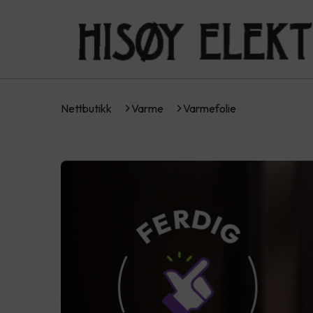
Nettbutikk
Varme
Varmefolie