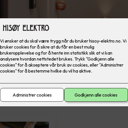
materiell
El-sikkerhet
Ferdig montert
Lad