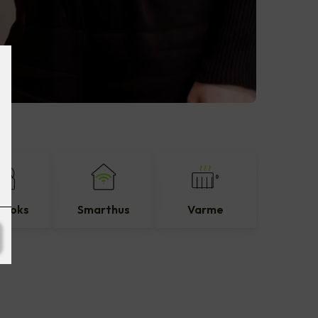
eboks
Smarthus
Varme