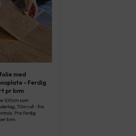
olie med
onsplate - Ferdig
t pr kvm
ie 100cm som
derlag, 70m rull - fra
trols. Pris ferdig
per kvm.