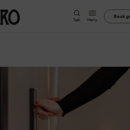
Book g
Søk
Meny