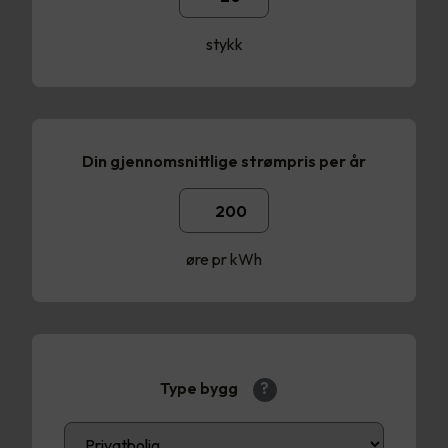
stykk
Din gjennomsnittlige strømpris per år
øre pr kWh
Type bygg
?