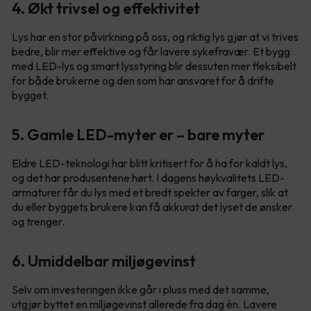
4. Økt trivsel og effektivitet
Lys har en stor påvirkning på oss, og riktig lys gjør at vi trives
bedre, blir mer effektive og får lavere sykefravær. Et bygg
med LED-lys og smart lysstyring blir dessuten mer fleksibelt
for både brukerne og den som har ansvaret for å drifte
bygget.
5. Gamle LED-myter er – bare myter
Eldre LED-teknologi har blitt kritisert for å ha for kaldt lys,
og det har produsentene hørt. I dagens høykvalitets LED-
armaturer får du lys med et bredt spekter av farger, slik at
du eller byggets brukere kan få akkurat det lyset de ønsker
og trenger.
6. Umiddelbar miljøgevinst
Selv om investeringen ikke går i pluss med det samme,
utgjør byttet en miljøgevinst allerede fra dag én. Lavere