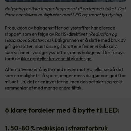
Belysning er ikke lenger begrenset til en lampe i taket. Det
finnes endeløse muligheter med LED og smart lysstyring.
Produksjon av halogenstifter og lysstoffrør har allerede
stoppet, som en følge av
RoHS-direktivet
(Reduction og
Hazardous Substances)
. Bakgrunnen er å slutte med bruk av
giftige stoffer. Blant disse giftstoffene finner vi kvikksølv,
som vi finner i vanlige lysstoffrør, mens halogenstifter forbys
fordi de
ikke oppfyller kravene til økodesign
.
Alternativene er å hytte med neven mot EU, eller se på det
som en mulighet til å spare penger mens du gjør noe godt for
miljøet. Ja, det er en investering, men den betaler seg raskt
sammenlignet med mange andre tiltak.
6 klare fordeler med å bytte til LED:
1. 50-80 % reduksjon i strømforbruk