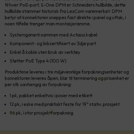
til hver PoE-port. S-One DPM er Schneiders hullbilde, dette
hullbilde stammer historisk fra LexCom varemerket. DPM
betyr at konnektoren sneppes fast direkte i panel og uttak, i
noen tilfelle trenger man montasjeramme.
Systemgaranti sammen med Actassi kabel
Komponent- og linksertifisert av 3dje part
Enkel å koble uten bruk av verktøy
Støtter PoE Type 4 (100 W)
Produktene leveres i tre miljøvennlige forpakningsenheter og
konnektoren leveres åpen, klar til terminering og prisenhet er
per stk uavhengig av forpakning:
1 pk, pakket enkeltvis i poser med etikett
12 pk, i eske med praktiskt feste for 19” stativ, prosjekt
96 pk, i stor prosjektforpakning