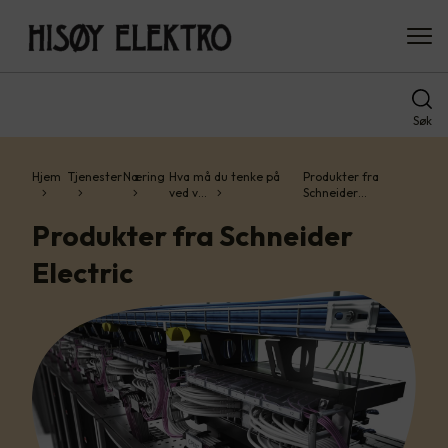
Søk
Hjem
Tjenester
Næring
Hva må du tenke på
Produkter fra
ved v…
Schneider…
Produkter fra Schneider
Electric