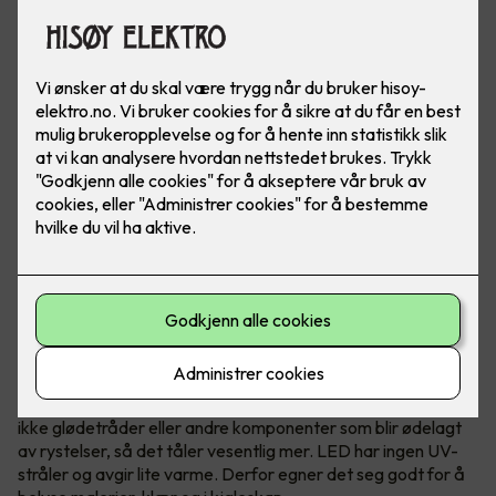
Med LED-lys kan du skape enestående effekter både inne
og ute, privat eller i næringsbygg. Det er i tillegg rimelig
og varer lenge!
Fordelene med LED er mange
Lavere strømforbruk er en kjent fordel. LED har dessuten
ikke glødetråder eller andre komponenter som blir ødelagt
av rystelser, så det tåler vesentlig mer. LED har ingen UV-
stråler og avgir lite varme. Derfor egner det seg godt for å