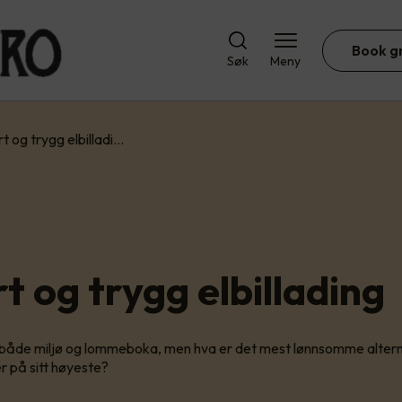
Book g
Søk
Meny
t og trygg elbilladi…
t og trygg elbillading
or både miljø og lommeboka, men hva er det mest lønnsomme altern
r på sitt høyeste?