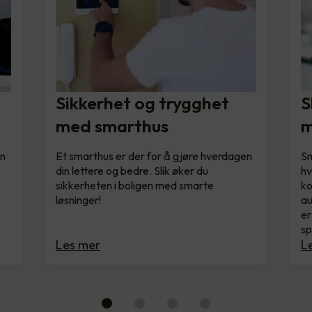
Sikkerhet og trygghet
S
med smarthus
m
en
Et smarthus er der for å gjøre hverdagen
Sm
din lettere og bedre. Slik øker du
hv
sikkerheten i boligen med smarte
ko
løsninger!
au
er
s
Les mer
L