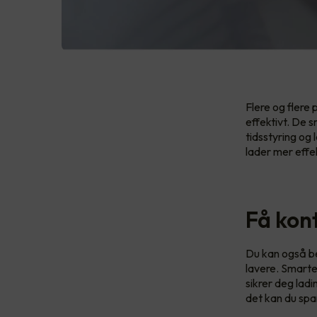
Flere og flere
effektivt. De s
tidsstyring og 
lader mer effe
Få kon
Du kan også be
lavere. Smarte
sikrer deg ladi
det kan du spa