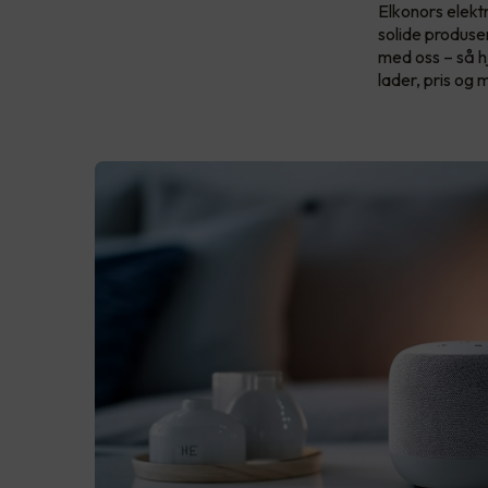
Elkonors elekt
solide produs
med oss – så h
lader, pris og