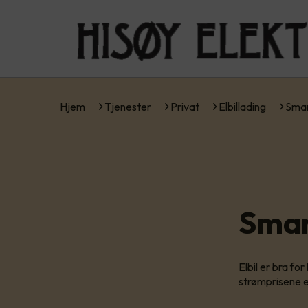
Hjem
Tjenester
Privat
Elbillading
Smar
Smar
Elbil er bra f
strømprisene e