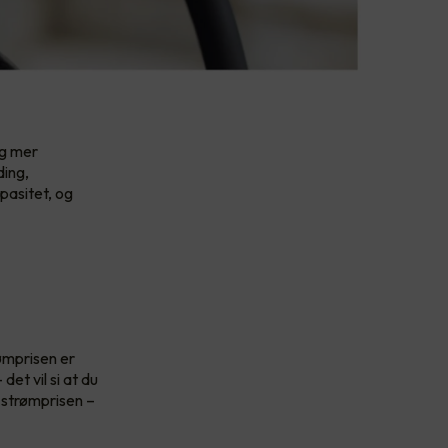
og mer
ding,
pasitet, og
ømprisen er
et vil si at du
r strømprisen –