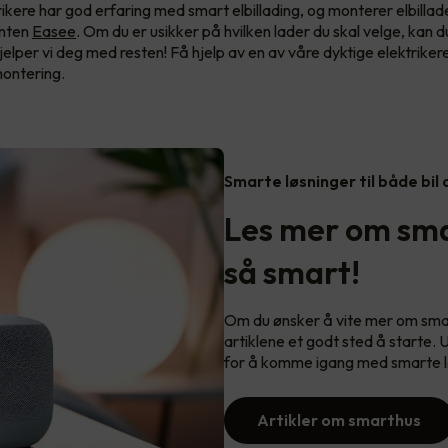
rikere har god erfaring med smart elbillading, og monterer elbillad
enten
Easee
. Om du er usikker på hvilken lader du skal velge, kan d
jelper vi deg med resten! Få hjelp av en av våre dyktige elektriker
 montering.
Smarte løsninger til både bil
Les mer om sma
så smart!
Om du ønsker å vite mer om smart
artiklene et godt sted å starte. 
for å komme igang med smarte l
Artikler om smarthus