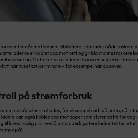
 produsenter går mot smarte elbilladere, som lader både raskere 
marte laderne er koblet opp mot nett og gir blant annet raskere la
lastbalansering. Dette betyr at laderen tilpasser seg ledig strømka
ktivt, når huset bruker mindre – for eksempel når du sover.
troll på strømforbruk
stemme når bilen skal lades, for eksempel midt på natta, når str
 ladere kan også kobles opp mot apper som styrer dette for deg – d
ng til lavest mulig pris, ved å automatisk justere ladeeffekten ette
re mye på!