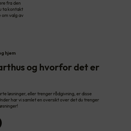
ere fra den
u ta kontakt
e om valg av
 og hjem
rthus og hvorfor det er
e løsninger, eller trenger rådgivning, er disse
Under har vi samlet en oversikt over det du trenger
øsninger!