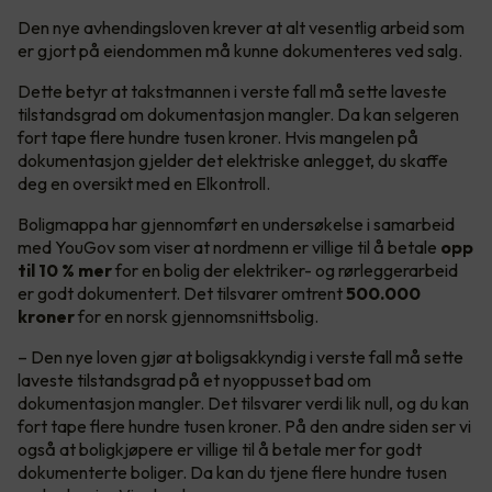
Den nye avhendingsloven krever at alt vesentlig arbeid som
er gjort på eiendommen må kunne dokumenteres ved salg.
Dette betyr at takstmannen i verste fall må sette laveste
tilstandsgrad om dokumentasjon mangler. Da kan selgeren
fort tape flere hundre tusen kroner. Hvis mangelen på
dokumentasjon gjelder det elektriske anlegget, du skaffe
deg en oversikt med en Elkontroll.
Boligmappa har gjennomført en undersøkelse i samarbeid
med YouGov som viser at nordmenn er villige til å betale
opp
til 10 % mer
for en bolig der elektriker- og rørleggerarbeid
er godt dokumentert. Det tilsvarer omtrent
500.000
kroner
for en norsk gjennomsnittsbolig.
– Den nye loven gjør at boligsakkyndig i verste fall må sette
laveste tilstandsgrad på et nyoppusset bad om
dokumentasjon mangler. Det tilsvarer verdi lik null, og du kan
fort tape flere hundre tusen kroner. På den andre siden ser vi
også at boligkjøpere er villige til å betale mer for godt
dokumenterte boliger. Da kan du tjene flere hundre tusen