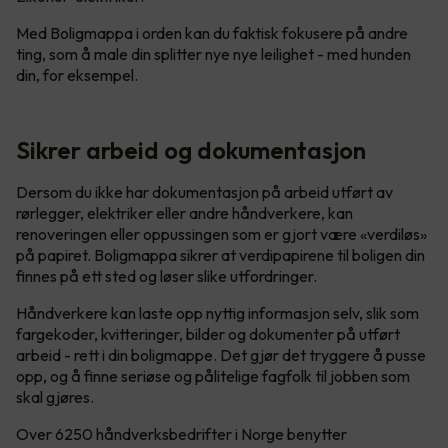
Med Boligmappa i orden kan du faktisk fokusere på andre
ting, som å male din splitter nye nye leilighet - med hunden
din, for eksempel.
Sikrer arbeid og dokumentasjon
Dersom du ikke har dokumentasjon på arbeid utført av
rørlegger, elektriker eller andre håndverkere, kan
renoveringen eller oppussingen som er gjort være «verdiløs»
på papiret. Boligmappa sikrer at verdipapirene til boligen din
finnes på ett sted og løser slike utfordringer.
Håndverkere kan laste opp nyttig informasjon selv, slik som
fargekoder, kvitteringer, bilder og dokumenter på utført
arbeid - rett i din boligmappe. Det gjør det tryggere å pusse
opp, og å finne seriøse og pålitelige fagfolk til jobben som
skal gjøres.
Over 6250 håndverksbedrifter i Norge benytter