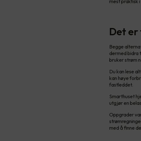
mest praktisk i 
Det er
Begge alternat
dermed bidra ti
bruker strøm nå
Du kan lese al
kan høye forbr
fastleddet.
Smarthuset hjel
utgjør en bela
Oppgrader varm
strømregningen
med å finne den