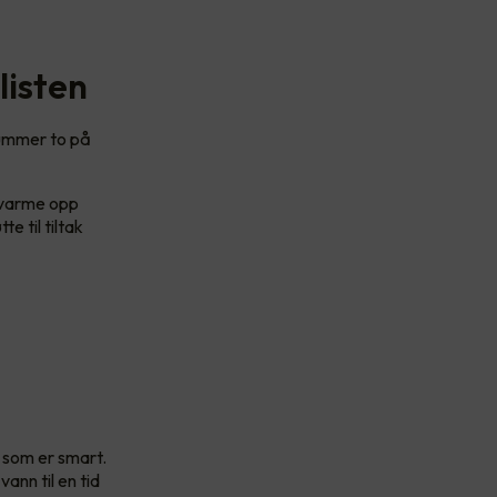
listen
Nummer to på
å varme opp
 til tiltak
 som er smart.
ann til en tid