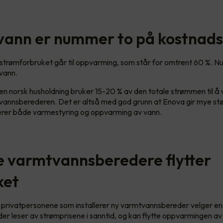
ann er nummer to på kostnads
strømforbruket går til oppvarming, som står for omtrent 60 %. 
tvann.
 at en norsk husholdning bruker 15-20 % av den totale strømmen til 
vannsberederen. Det er altså med god grunn at Enova gir mye støtte
serer både varmestyring og oppvarming av vann.
 varmtvannsberedere flytter
ket
v privatpersonene som installerer ny varmtvannsbereder velger en
r leser av strømprisene i sanntid, og kan flytte oppvarmingen av v