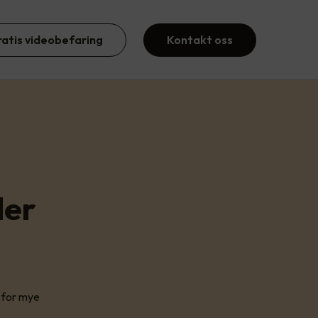
ratis videobefaring
Kontakt oss
der
g for mye