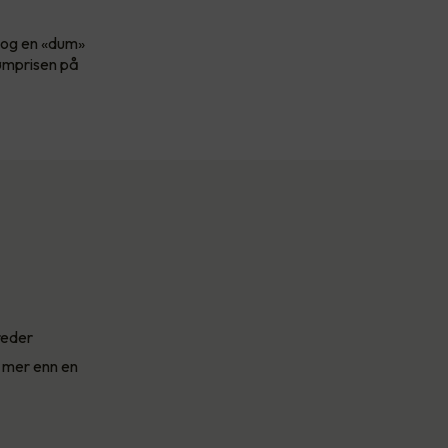
, og en «dum»
rømprisen på
reder
 mer enn en