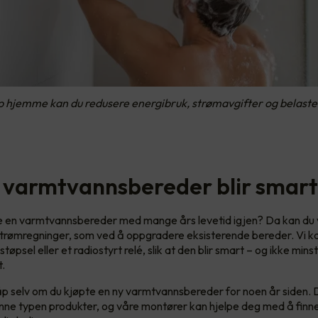
 hjemme kan du redusere energibruk, strømavgifter og belaste
varmtvannsbereder blir smart
de en varmtvannsbereder med mange års levetid igjen? Da kan du 
e strømregninger, som ved å oppgradere eksisterende bereder. Vi ka
støpsel eller et radiostyrt relé, slik at den blir smart – og ikke mins
t.
åp selv om du kjøpte en ny varmtvannsbereder for noen år siden. 
enne typen produkter, og våre montører kan hjelpe deg med å finn