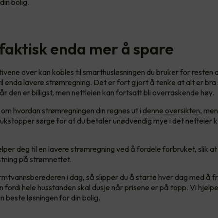
din bolig.
 faktisk enda mer å spare
ivene over kan kobles til smarthusløsningen du bruker for resten a
l enda lavere strømregning. Det er fort gjort å tenke at alt er br
r den er billigst, men nettleien kan fortsatt bli overraskende høy.
t om hvordan strømregningen din regnes ut i
denne oversikten
, men
ukstopper sørge for at du betaler unødvendig mye i det netteier k
per deg til en lavere strømregning ved å fordele forbruket, slik at 
stning på strømnettet.
tvannsberederen i dag, så slipper du å starte hver dag med å f
 fordi hele husstanden skal dusje når prisene er på topp. Vi hjelp
 beste løsningen for din bolig.