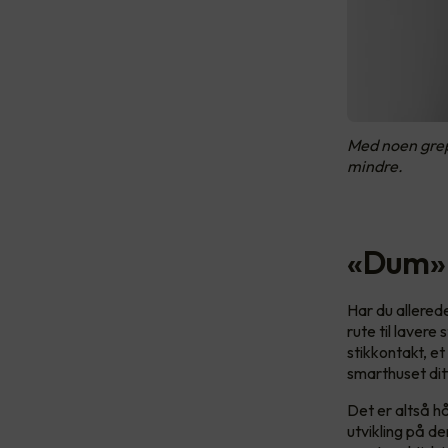
Med noen grep
mindre.
«Dum» 
Har du allere
rute til laver
stikkontakt, et 
smarthuset dit
Det er altså h
utvikling på d