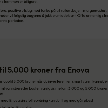
 strømmen er billigere.
tore, positive utslag med tanke på at «alle» dusjer i morgenrushet
der vil følgelig begynne å jobbe umiddelbart. Ofte er nemlig st
denne perioden.
til 5.000 kroner fra Enova
r opptil 5.000 kroner når du investerer i en smart varmtvannsbe
rmtvannsbereder koster vanligvis mellom 3.000 og 5.000 kroner
er
 med Enova sin støtteordning kan du til og med gå i pluss!
støtte fra Enova her.