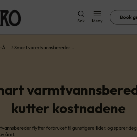
Book g
Søk
Meny
A-Å
Smart varmtvannsbereder…
art varmtvannsbere
kutter kostnadene
vannsbereder flytter forbruket til gunstigere tider, og sparer de
av året.