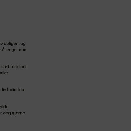
v boligen, og
a så lenge man
 kort forkl art
aller
din bolig ikke
rykte
er deg gjerne