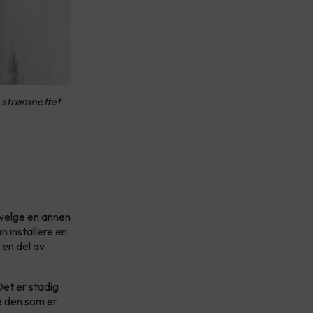
 strømnettet
velge en annen
n installere en
t en del av
Det er stadig
e den som er