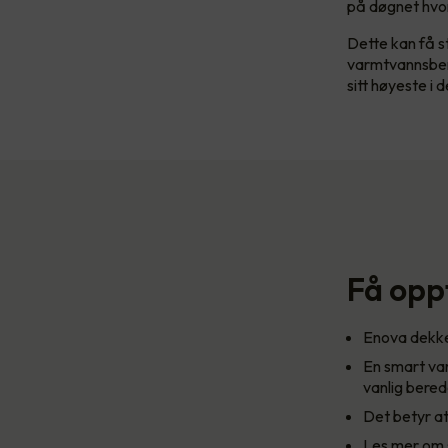
på døgnet hvor
Dette kan få s
varmtvannsbere
sitt høyeste i 
Få opp
Enova dekke
En smart va
vanlig bered
Det betyr at
Les mer om