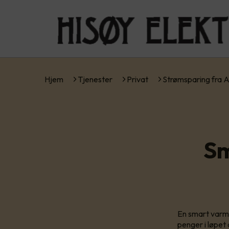
Hjem
Tjenester
Privat
Strømsparing fra 
Sm
En smart varmt
penger i løpet 