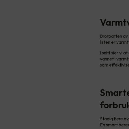
Varmtv
Brorparten av 
listen er varm
I snitt sier vi
vannet i varmt
som effektivi
Smarte
forbru
Stadig flere a
En smart berede