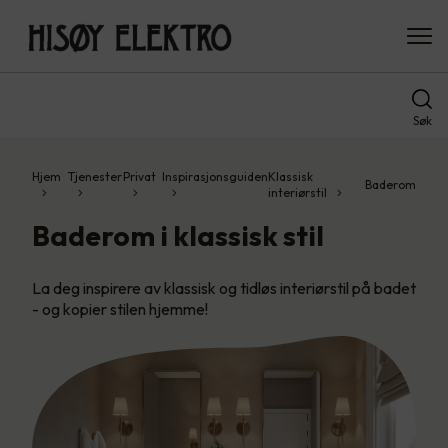
Søk
Hjem
Tjenester
Privat
Inspirasjonsguiden
Klassisk
Baderom
interiørstil
Baderom i klassisk stil
La deg inspirere av klassisk og tidløs interiørstil på badet
- og kopier stilen hjemme!