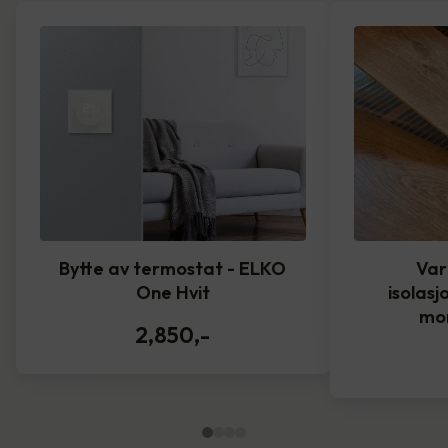
Bytte av termostat - ELKO
Var
One Hvit
isolasj
mo
2,850
,-