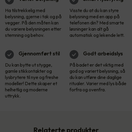
Ha tilstrekkelig med
Visste du at du kan styre
belysning, gjerne i tak og på
belysning med en app på
vegger. På den måten kan
telefonen din? Med smarte
du variere belysningen etter
løsninger kan alt gå
stemning og behov.
automatisk og lekende lett.
Gjennomført stil
Godt arbeidslys
Du kan bytte ut stygge,
På badet er det viktig med
gamle stikkontakter og
god og variert belysning, så
lysbrytere til nye og freshe
du kan utføre dine daglige
modeller! Dette skaper et
ritualer. Varier med lys både
helhetlig og moderne
forfra og ovenfra.
uttrykk.
Relaterte produkter