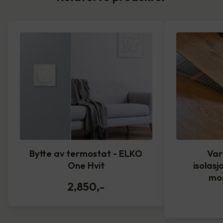
Bytte av termostat - ELKO
Var
One Hvit
isolasj
mo
2,850
,-