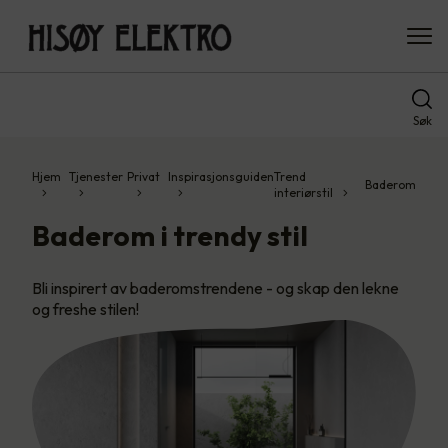
Søk
Hjem
Tjenester
Privat
Inspirasjonsguiden
Trend
Baderom
interiørstil
Baderom i trendy stil
Bli inspirert av baderomstrendene - og skap den lekne
og freshe stilen!