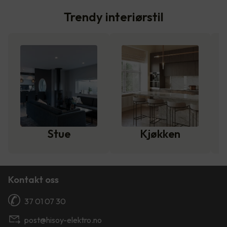
Trendy interiørstil
Stue
Kjøkken
Kontakt oss
37 01 07 30
post@hisoy-elektro.no