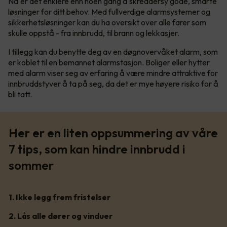
Nå er det enklere enn noen gang å skreddersy gode, smarte
løsninger for ditt behov. Med fullverdige alarmsystemer og
sikkerhetsløsninger kan du ha oversikt over alle farer som
skulle oppstå - fra innbrudd, til brann og lekkasjer.
I tillegg kan du benytte deg av en døgnovervåket alarm, som
er koblet til en bemannet alarmstasjon. Boliger eller hytter
med alarm viser seg av erfaring å være mindre attraktive for
innbruddstyver å ta på seg, da det er mye høyere risiko for å
bli tatt.
Her er en liten oppsummering av våre
7 tips, som kan hindre innbrudd i
sommer
1. Ikke legg frem fristelser
2. Lås alle dører og vinduer