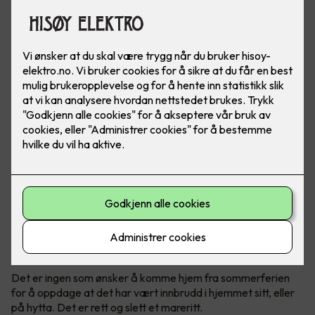
Det er ingen tvil om at det har vært en stor økning av
antall innbrudd de siste årene, både i bolig og hytter.
Politiet anbefaler tiltak før man reiser på ferie.
Mange innbrudd om sommeren
Det er ingen som ønsker å komme hjem fra sommerferien
for å oppdage at det har vært innbrudd i hjemmet sitt, eller
på hytta. Det er rett og slett et mareritt.