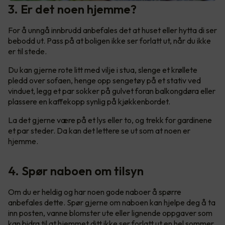
3. Er det noen hjemme?
For å unngå innbrudd anbefales det at huset eller hytta di ser
bebodd ut. Pass på at boligen ikke ser forlatt ut, når du ikke
er til stede.
Du kan gjerne rote litt med vilje i stua, slenge et krøllete
pledd over sofaen, henge opp sengetøy på et stativ ved
vinduet, legg et par sokker på gulvet foran balkongdøra eller
plassere en kaffekopp synlig på kjøkkenbordet.
La det gjerne være på et lys eller to, og trekk for gardinene
et par steder. Da kan det lettere se ut som at noen er
hjemme.
4. Spør naboen om tilsyn
Om du er heldig og har noen gode naboer å spørre
anbefales dette. Spør gjerne om naboen kan hjelpe deg å ta
inn posten, vanne blomster ute eller lignende oppgaver som
kan bidra til at hjemmet ditt ikke ser forlatt ut en hel sommer.