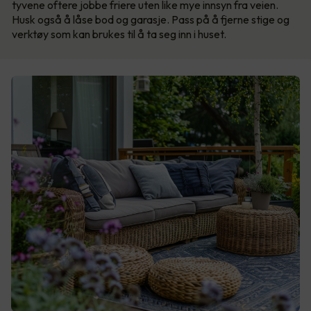
tyvene oftere jobbe friere uten like mye innsyn fra veien.
Husk også å låse bod og garasje. Pass på å fjerne stige og
verktøy som kan brukes til å ta seg inn i huset.