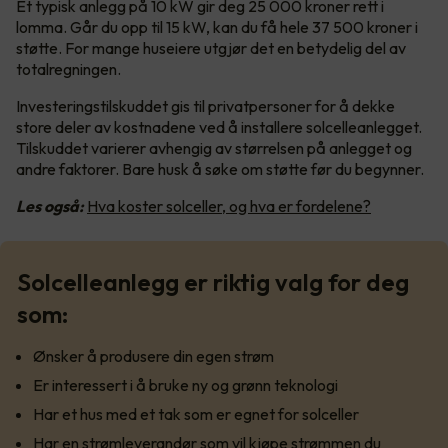
Et typisk anlegg på 10 kW gir deg 25 000 kroner rett i
lomma. Går du opp til 15 kW, kan du få hele 37 500 kroner i
støtte. For mange huseiere utgjør det en betydelig del av
totalregningen.
Investeringstilskuddet gis til privatpersoner for å dekke
store deler av kostnadene ved å installere solcelleanlegget.
Tilskuddet varierer avhengig av størrelsen på anlegget og
andre faktorer. Bare husk å søke om støtte før du begynner.
Les også:
Hva koster solceller, og hva er fordelene?
Solcelleanlegg er riktig valg for deg
som:
Ønsker å produsere din egen strøm
Er interessert i å bruke ny og grønn teknologi
Har et hus med et tak som er egnet for solceller
Har en strømleverandør som vil kjøpe strømmen du