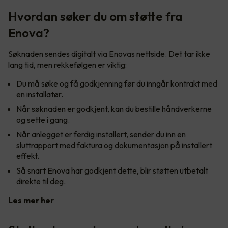
Hvordan søker du om støtte fra
Enova?
Søknaden sendes digitalt via Enovas nettside. Det tar ikke
lang tid, men rekkefølgen er viktig:
Du må søke og få godkjenning før du inngår kontrakt med
en installatør.
Når søknaden er godkjent, kan du bestille håndverkerne
og sette i gang.
Når anlegget er ferdig installert, sender du inn en
sluttrapport med faktura og dokumentasjon på installert
effekt.
Så snart Enova har godkjent dette, blir støtten utbetalt
direkte til deg.
Les mer her