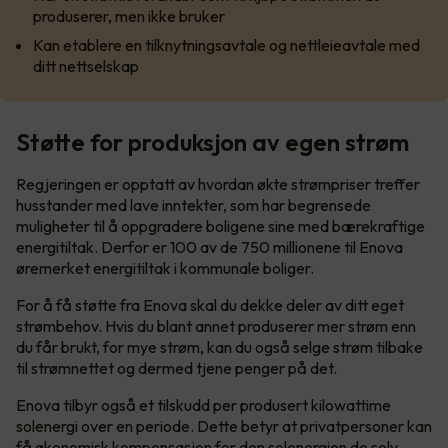
produserer, men ikke bruker
Kan etablere en tilknytningsavtale og nettleieavtale med
ditt nettselskap
Støtte for produksjon av egen strøm
Regjeringen er opptatt av hvordan økte strømpriser treffer
husstander med lave inntekter, som har begrensede
muligheter til å oppgradere boligene sine med bærekraftige
energitiltak. Derfor er 100 av de 750 millionene til Enova
øremerket energitiltak i kommunale boliger.
For å få støtte fra Enova skal du dekke deler av ditt eget
strømbehov. Hvis du blant annet produserer mer strøm enn
du får brukt, for mye strøm, kan du også selge strøm tilbake
til strømnettet og dermed tjene penger på det.
Enova tilbyr også et tilskudd per produsert kilowattime
solenergi over en periode. Dette betyr at privatpersoner kan
få økonomisk kompensasjon for den solenergien de selv