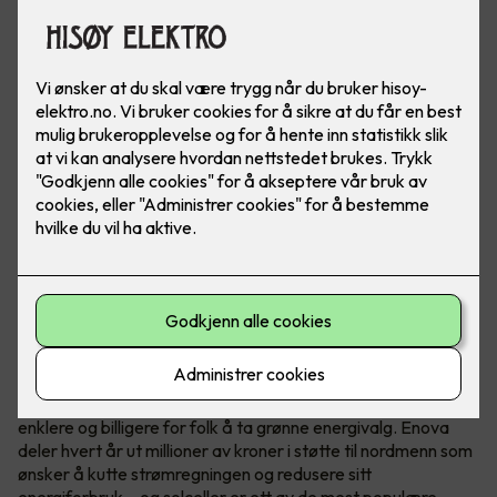
Hvem er Enova?
Enova er et statlig selskap med ett oppdrag - å gjøre det
enklere og billigere for folk å ta grønne energivalg. Enova
deler hvert år ut millioner av kroner i støtte til nordmenn som
ønsker å kutte strømregningen og redusere sitt
energiforbruk – og solceller er ett av de mest populære