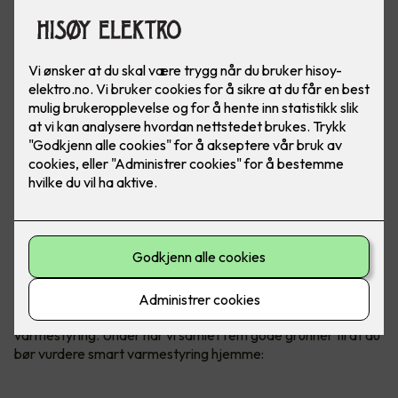
Uansett om du velger panelovner,
varmekabler, varmefolie
eller varmematter,
kan alt styres gjennom smart
varmestyring. Under har vi samlet fem gode grunner til at du
bør vurdere smart varmestyring hjemme: