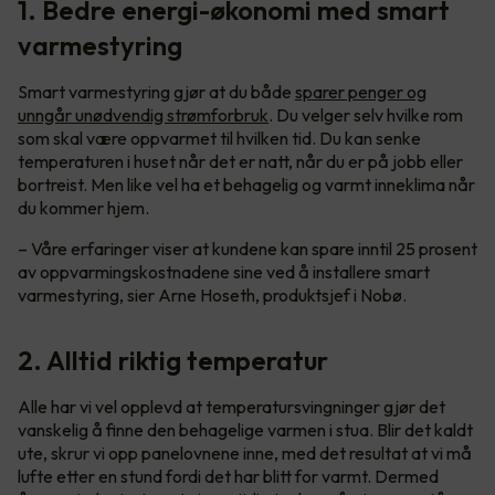
1. Bedre energi-økonomi med smart
varmestyring
Smart varmestyring gjør at du både
sparer penger og
unngår unødvendig strømforbruk
. Du velger selv hvilke rom
som skal være oppvarmet til hvilken tid. Du kan senke
temperaturen i huset når det er natt, når du er på jobb eller
bortreist. Men like vel ha et behagelig og varmt inneklima når
du kommer hjem.
– Våre erfaringer viser at kundene kan spare inntil 25 prosent
av oppvarmingskostnadene sine ved å installere smart
varmestyring, sier Arne Hoseth, produktsjef i Nobø.
2. Alltid riktig temperatur
Alle har vi vel opplevd at temperatursvingninger gjør det
vanskelig å finne den behagelige varmen i stua. Blir det kaldt
ute, skrur vi opp panelovnene inne, med det resultat at vi må
lufte etter en stund fordi det har blitt for varmt. Dermed