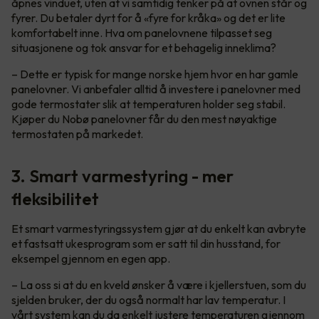
åpnes vinduet, uten at vi samtidig tenker på at ovnen står og
fyrer. Du betaler dyrt for å «fyre for kråka» og det er lite
komfortabelt inne. Hva om panelovnene tilpasset seg
situasjonene og tok ansvar for et behagelig inneklima?
– Dette er typisk for mange norske hjem hvor en har gamle
panelovner. Vi anbefaler alltid å investere i panelovner med
gode termostater slik at temperaturen holder seg stabil.
Kjøper du Nobø panelovner får du den mest nøyaktige
termostaten på markedet.
3. Smart varmestyring - mer
fleksibilitet
Et smart varmestyringssystem gjør at du enkelt kan avbryte
et fastsatt ukesprogram som er satt til din husstand, for
eksempel gjennom en egen app.
– La oss si at du en kveld ønsker å være i kjellerstuen, som du
sjelden bruker, der du også normalt har lav temperatur. I
vårt system kan du da enkelt justere temperaturen gjennom