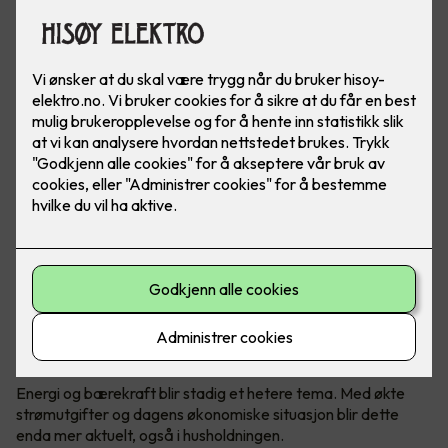
Varmepumper er ikke lenger et øyesår i hjemmet ditt.
Moderne varmepumper har utviklet seg veldig de siste
årene, både på design og teknologi.
Hvordan holde kostnadene nede?
Energi og bærekraft blir stadig et hetere tema. Med økte
strømutgifter og dagens økonomiske situasjon blir dette
enda mer aktuelt, også i husholdningen.