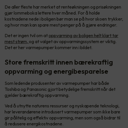
De aller fleste har merket at renteøkningen og prisøkningen
gjør lommeboka lettere hver måned. For å holde
kostnadene nede i boligen bør man se på hvor skoen trykker,
og hvor man kan spare mest penger på å gjøre endringer.
Det er ingen tvil om at
oppvarming av boligen helt klart tar
mest strøm,
og at valget av oppvarmingssystem er viktig.
Det er her varmepumper kommer inn i bildet.
Store fremskritt innen bærekraftig
oppvarming og energibesparelse
Som ledende produsenter av varmepumper har både
Toshiba og Panasonic gjort betydelige fremskritt når det
gjelder bærekraftig oppvarming.
Ved å utnytte naturens ressurser og nyskapende teknologi,
har leverandørene introdusert varmepumper som ikke bare
gir pålitelig og effektiv oppvarming, men som også bidrar til
å redusere energikostnadene.