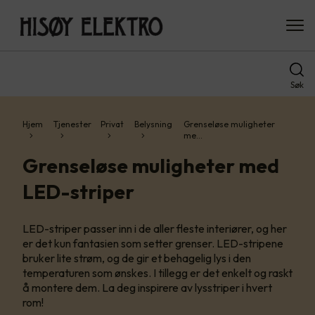
Søk
Hjem
Tjenester
Privat
Belysning
Grenseløse muligheter
me…
Grenseløse muligheter med
LED-striper
LED-striper passer inn i de aller fleste interiører, og her
er det kun fantasien som setter grenser.​ LED-stripene
bruker lite strøm, og de gir et behagelig lys i den
temperaturen som ønskes. I tillegg er det enkelt og raskt
å montere dem.​ La deg inspirere av lysstriper i hvert
rom!